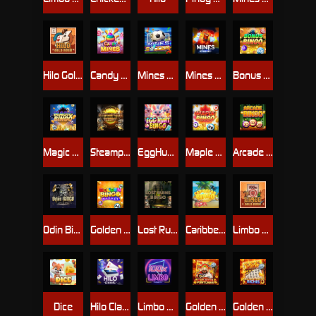
Hilo Gold Rush
Candy Mines
Mines Soccer
Mines Classic
Bonus Bingo
Magic Bingo
Steampunk
EggHunt Bingo
Maple Bingo
Arcade Bingo
Odin Bingo
Golden Bingo
Lost Ruins
Caribbean Bingo
Limbo Gold Rush
Dice
Hilo Classic
Limbo Neon
Golden Fortunes
Golden Horse Riches