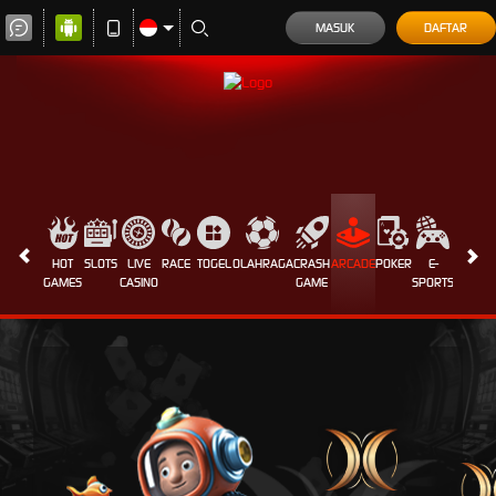
MASUK
DAFTAR
HOT
SLOTS
LIVE
RACE
TOGEL
OLAHRAGA
CRASH
ARCADE
POKER
E-
SABUN
GAMES
CASINO
GAME
SPORTS
AYAM