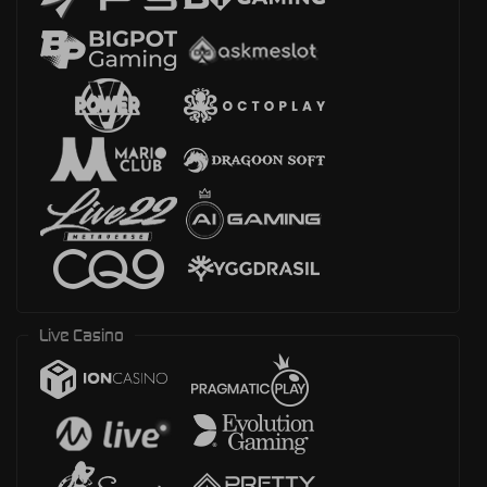
Live Casino