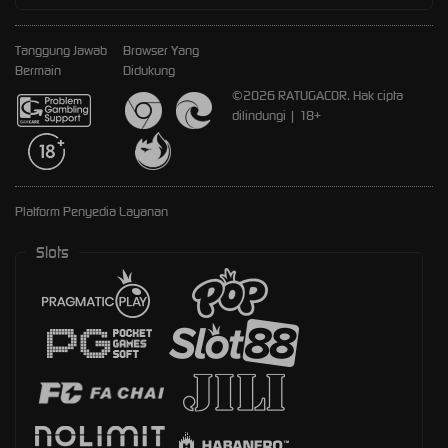
Tanggung Jawab
Browser Yang
Bermain
Didukung
©2026 RATUGACOR. Hak cipta
dilindungi | 18+
Platform Penyedia Layanan
Slots