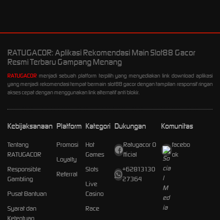
RATUGACOR: Aplikasi Rekomendasi Main Slot88 Gacor
Resmi Terbaru Gampang Menang
RATUGACOR
menjadi sebuah platform terpilih yang menyediakan link download aplikasi
yang menjadi rekomendasi tempat bermain slot88 gacor dengan tampilan responsif ringan
akses cepat dengan menggunakan link alternatif anti blokir.
Kebijaksanaan
Platform
Kategori
Dukungan
Komunitas
Tentang
Promosi
Hot
Ratugacor O
facebo
RATUGACOR
Games
fficial
ok
Loyalty
Responsible
Slots
+62813130
Referral
Gambling
27364
Live
Pusat Bantuan
Casino
Syarat dan
Race
Ketentuan