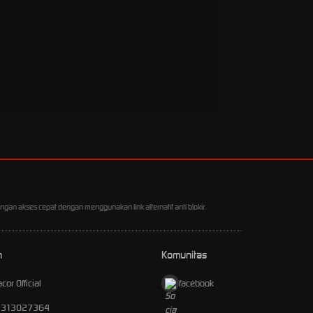
gan akses cepat dengan menggunakan link alternatif anti blokir.
n
Komunitas
cor Official
facebook
1313027364