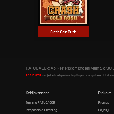
Crash Gold Rush
RATUGACOR: Aplikasi Rekomendasi Main Slot88
RATUGACOR
menjadi sebuah platform terpilih yang menyediakan link downl
Kebijaksanaan
Platform
Tentang RATUGACOR
Promosi
Responsible Gambling
Loyalty