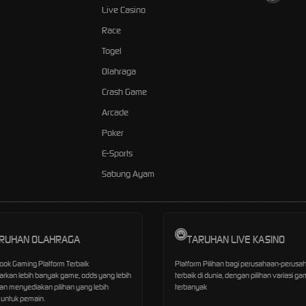
Live Casino
Race
Togel
Olahraga
Crash Game
Arcade
Poker
E-Sports
Sabung Ayam
RUHAN OLAHRAGA
TARUHAN LIVE KASINO
ook Gaming Platform Terbaik
Platform Pilihan bagi perusahaan-perusa
kan lebih banyak game, odds yang lebih
terbaik di dunia, dengan pilihan variasi g
 dan menyediakan pilihan yang lebih
terbanyak
untuk pemain.