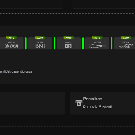
an tidak dapat diproses
Penarikan
Rata-rata 5 Menit