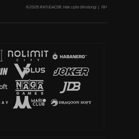
©2026 RATUGACOR. Hak cipta dilindungi | 18+