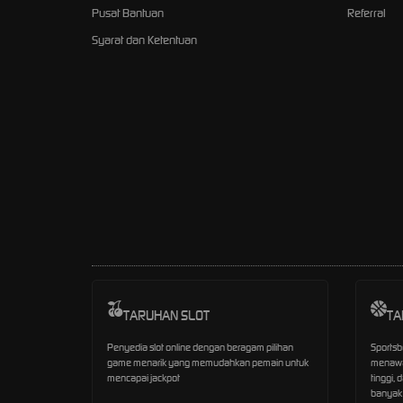
Pusat Bantuan
Referral
Syarat dan Ketentuan
TARUHAN SLOT
TA
Penyedia slot online dengan beragam pilihan
Sportsb
game menarik yang memudahkan pemain untuk
menawar
mencapai jackpot
tinggi,
banyak 