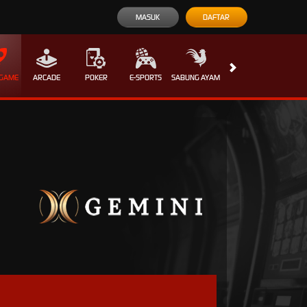
MASUK
DAFTAR
 GAME
ARCADE
POKER
E-SPORTS
SABUNG AYAM
PROMOSI