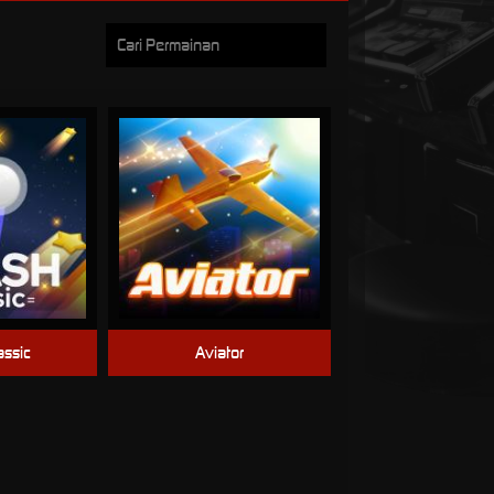
assic
Aviator