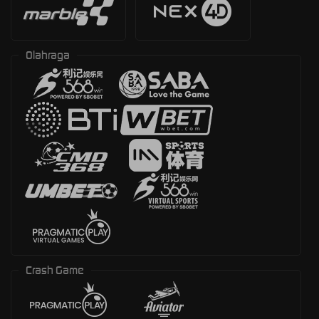
Olahraga
Crash Game