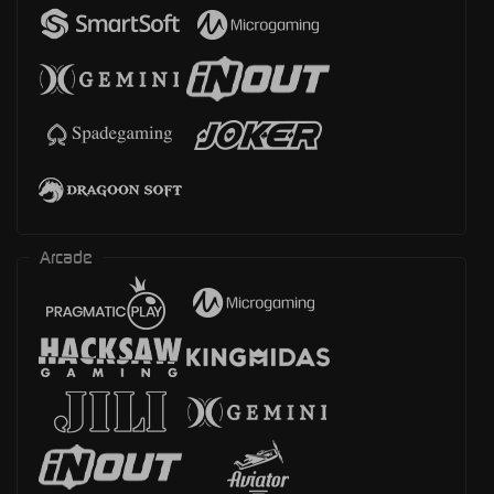
Arcade