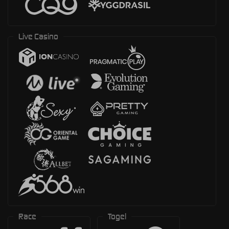
Live Casino
Race
Togel