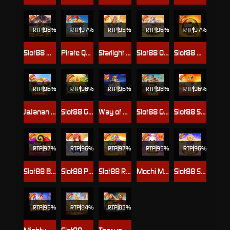
RTP
98%
RTP
97%
RTP
95%
RTP
96%
RTP
97%
Slot88 Mahjong Wins 3 Black Scatter
Pirate Quest 1000
Starlight Princess 1000
Slot88 Olympus
Slot88 Mahjong Wins 2
RTP
96%
RTP
98%
RTP
96%
RTP
98%
RTP
96%
JaJanan Pasar
Slot88 Gems
Way of Ninja
Slot88 Gates of Gatot Kaca 1000
Slot88 Sweet Bonanza 1000
RTP
97%
RTP
96%
RTP
97%
RTP
95%
RTP
96%
Slot88 Bonanza
Slot88 Princess
Slot88 Rush
Mochi Mania 1000
Slot88 Sweet Bonanza Super Scatter
RTP
95%
RTP
84%
RTP
83%