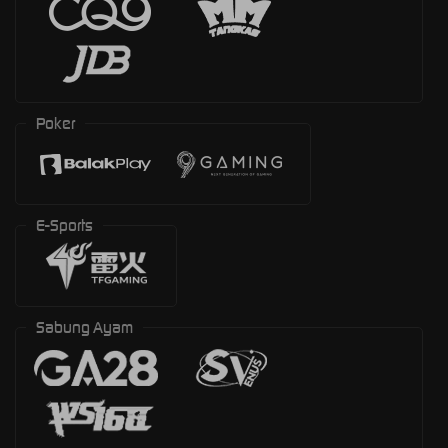
Poker
E-Sports
Sabung Ayam