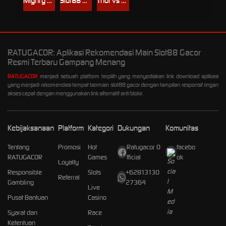
Mighty Hercules
Slot88 Wisdom of Athena 1000
Thor vs Hercules
RATUGACOR: Aplikasi Rekomendasi Main Slot88 Gacor
Resmi Terbaru Gampang Menang
RATUGACOR
menjadi sebuah platform terpilih yang menyediakan link download aplikasi
yang menjadi rekomendasi tempat bermain slot88 gacor dengan tampilan responsif ringan
akses cepat dengan menggunakan link alternatif anti blokir.
Kebijaksanaan
Platform
Kategori
Dukungan
Komunitas
Tentang
Promosi
Hot
Ratugacor O
facebo
RATUGACOR
Games
fficial
ok
Loyalty
Responsible
Slots
+62813130
Referral
Gambling
27364
Live
Pusat Bantuan
Casino
Syarat dan
Race
Ketentuan