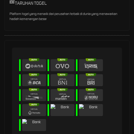
TARUHAN TOGEL
Platform togel yang menarik dari perusahan terbaik di dunia yang menawarkan
hadiah kemenangan besar