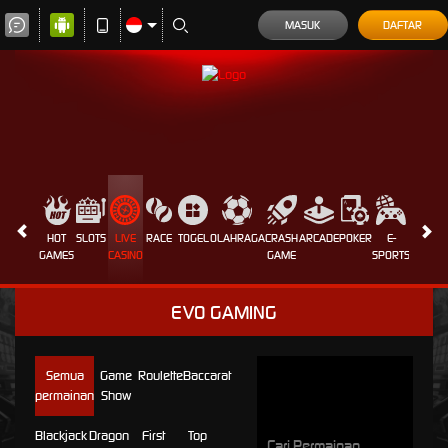
MASUK
DAFTAR
HOT
SLOTS
LIVE
RACE
TOGEL
OLAHRAGA
CRASH
ARCADE
POKER
E-
SABUN
GAMES
CASINO
GAME
SPORTS
AYAM
EVO GAMING
Semua
Game
Roulette
Baccarat
permainan
Show
Blackjack
Dragon
First
Top