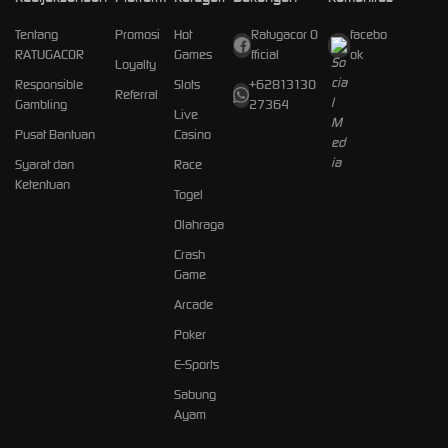
Tentang
Promosi
Hot
Ratugacor O
facebo
RATUGACOR
Games
fficial
ok
Loyalty
Responsible
Slots
+62813130
Referral
Gambling
27364
Live
Pusat Bantuan
Casino
Syarat dan
Race
Ketentuan
Togel
Olahraga
Crash
Game
Arcade
Poker
E-Sports
Sabung
Ayam