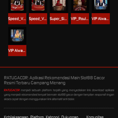
Speed_VIP_Blackjack_C
Speed_VIP_Blackjack_D
Super_Sic_Bo
VIP_Roulette
VIP Always 6 Blackjack 2
VIP Always 6 Blackjack 3
RATUGACOR: Aplikasi Rekomendasi Main Slot88 Gacor
Resmi Terbaru Gampang Menang
RATUGACOR
menjadi sebuah platform terpilih yang menyediakan link download aplikasi
yang menjadi rekomendasi tempat bermain slot88 gacor dengan tampilan responsif ringan
akses cepat dengan menggunakan link alternatif anti blokir.
Kebijaksanaan
Platform
Kategori
Dukungan
Komunitas