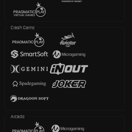
Crash Game
Arcade