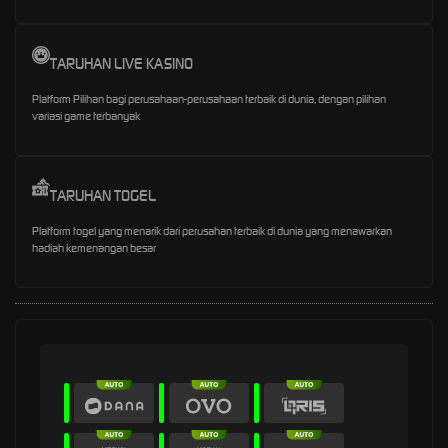
TARUHAN LIVE KASINO
Platform Pilihan bagi perusahaan-perusahaan terbaik di dunia, dengan pilihan
variasi game terbanyak
TARUHAN TOGEL
Platform togel yang menarik dari perusahan terbaik di dunia yang menawarkan
hadiah kemenangan besar