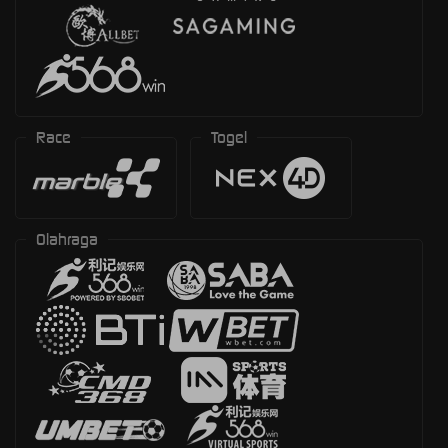
Race
Togel
Olahraga