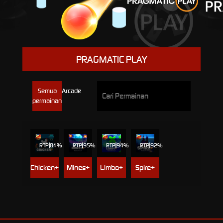
PRAGMATIC PLAY
Semua
Arcade
permainan
RTP
84%
RTP
95%
RTP
94%
RTP
92%
Chicken+
Mines+
Limbo+
Spire+