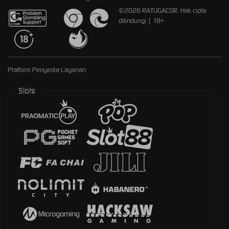
©2026 RATUGACOR. Hak cipta
dilindungi | 18+
Platform Penyedia Layanan
Slots