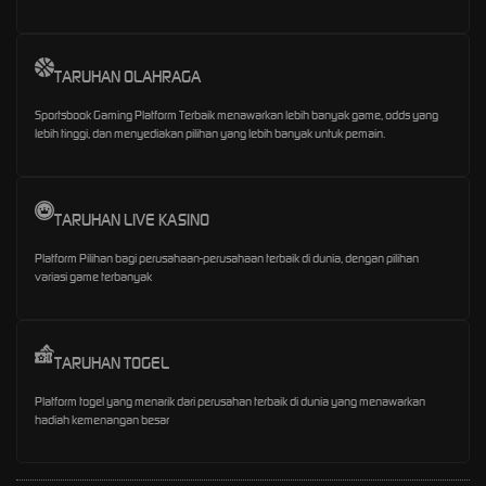
TARUHAN OLAHRAGA
Sportsbook Gaming Platform Terbaik menawarkan lebih banyak game, odds yang
lebih tinggi, dan menyediakan pilihan yang lebih banyak untuk pemain.
TARUHAN LIVE KASINO
Platform Pilihan bagi perusahaan-perusahaan terbaik di dunia, dengan pilihan
variasi game terbanyak
TARUHAN TOGEL
Platform togel yang menarik dari perusahan terbaik di dunia yang menawarkan
hadiah kemenangan besar