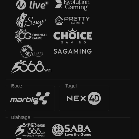
Race
Togel
Olahraga