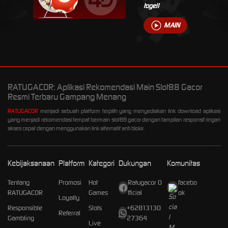
togel!
MAIN
RATUGACOR: Aplikasi Rekomendasi Main Slot88 Gacor
Resmi Terbaru Gampang Menang
RATUGACOR
menjadi sebuah platform terpilih yang menyediakan link download aplikasi
yang menjadi rekomendasi tempat bermain slot88 gacor dengan tampilan responsif ringan
akses cepat dengan menggunakan link alternatif anti blokir.
Kebijaksanaan
Platform
Kategori
Dukungan
Komunitas
Tentang
Promosi
Hot
Ratugacor O
facebo
RATUGACOR
Games
fficial
ok
Loyalty
Responsible
Slots
+62813130
Referral
Gambling
27364
Live