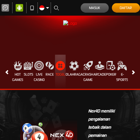
MASUK
DAFTAR
HOT
SLOTS
LIVE
RACE
TOGEL
OLAHRAGA
CRASH
ARCADE
POKER
E-
SABUN
GAMES
CASINO
GAME
SPORTS
AYAM
Nex4D memiliki
pengalaman
terbaik dalam
permainan