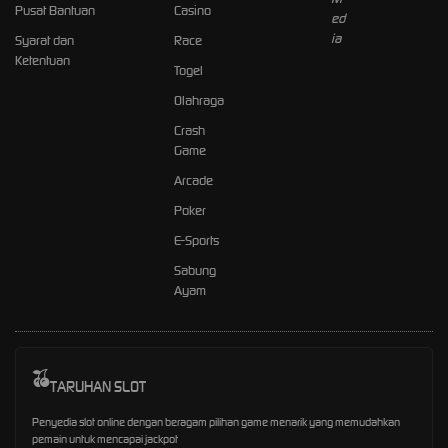
Pusat Bantuan
Casino
Syarat dan
Race
Ketentuan
Togel
Olahraga
Crash
Game
Arcade
Poker
E-Sports
Sabung
Ayam
TARUHAN SLOT
Penyedia slot online dengan beragam pilihan game menarik yang memudahkan
pemain untuk mencapai jackpot